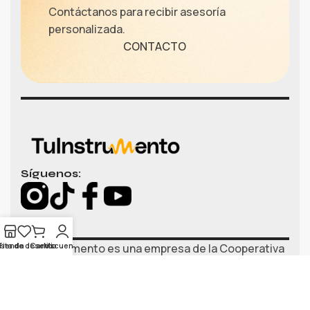
Contáctanos para recibir asesoría
personalizada.
CONTACTO
Síguenos:
ista de deseos
Tienda
Carrito
Mi cuenta
TuInstrumento es una empresa de la Cooperativa
ElimCoop.