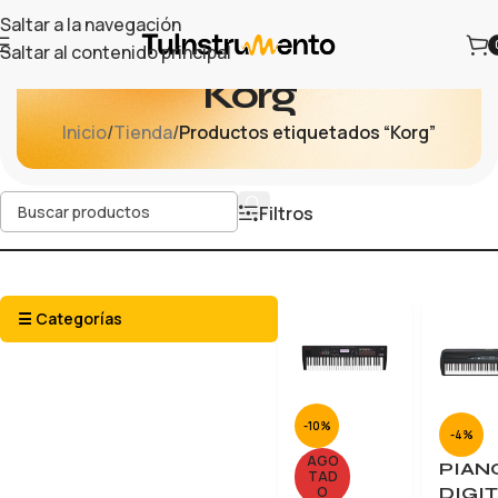
Saltar a la navegación
Saltar al contenido principal
Korg
Inicio
/
Tienda
/
Productos etiquetados “Korg”
Filtros
☰ Categorías
-10%
-4%
AGO
PIAN
TAD
DIGI
O