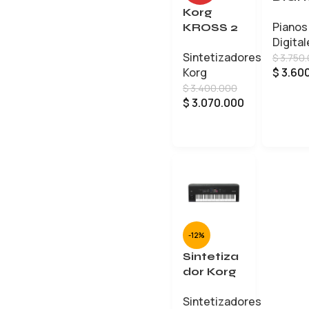
KOR
Korg
Pianos
SP-2
KROSS 2
Digital
61
Sintetizadores
$
3.750
$
3.60
Korg
$
3.400.000
$
3.070.000
LEER MÁS
-12%
Sintetiza
dor Korg
Nautilus
Sintetizadores
61