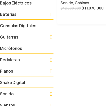
Sonido
,
Cabinas
Bajos Eléctricos
$
11.970.000
$
12.600.000
Baterías
AÑADIR AL CARRITO
Consolas Digitales
Guitarras
Micrófonos
Pedaleras
Pianos
Snake Digital
Sonido
Vientos