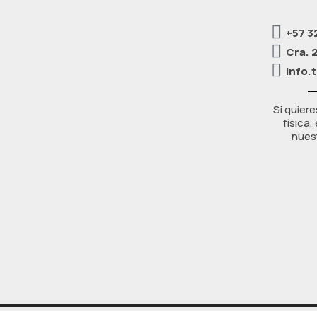
+57 3
Cra. 
info.
Si quiere
física
nuest