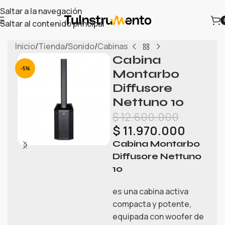
Saltar a la navegación
Saltar al contenido principal
Inicio
/
Tienda
/
Sonido
/
Cabinas
Cabina
-5%
Montarbo
Diffusore
Nettuno 10
$
12.600.000
$
11.970.000
Cabina Montarbo
Diffusore Nettuno
10
es una cabina activa
compacta y potente,
equipada con woofer de