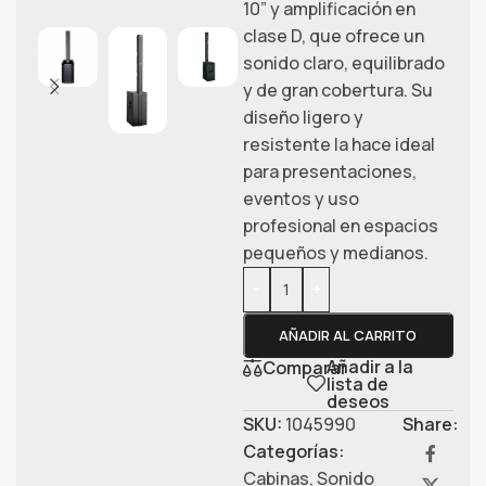
10” y amplificación en
clase D, que ofrece un
sonido claro, equilibrado
y de gran cobertura. Su
diseño ligero y
resistente la hace ideal
para presentaciones,
eventos y uso
profesional en espacios
pequeños y medianos.
-
+
AÑADIR AL CARRITO
Añadir a la
Comparar
lista de
deseos
SKU:
1045990
Share:
Categorías:
Cabinas
,
Sonido