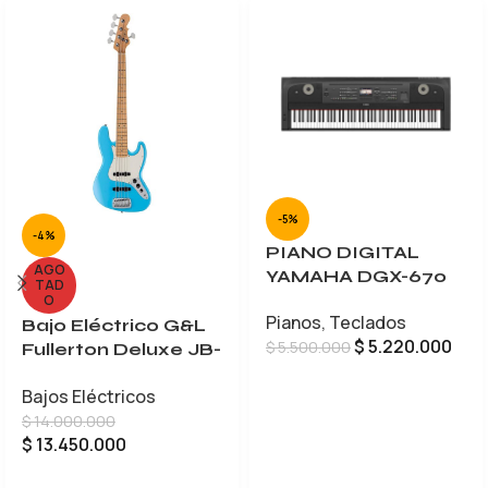
-5%
-4%
PIANO DIGITAL
AGO
YAMAHA DGX-670
TAD
O
Pianos
,
Teclados
Bajo Eléctrico G&L
$
5.220.000
$
5.500.000
Fullerton Deluxe JB-
5
AÑADIR AL CARRITO
Bajos Eléctricos
$
14.000.000
$
13.450.000
LEER MÁS