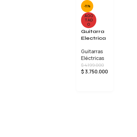
-11%
AGO
TAD
O
Guitarra
Electrica
Fender
Guitarras
Squier
Eléctricas
40th
$
4.199.000
Anniversa
$
3.750.000
ry
Telecast
LEER MÁS
er