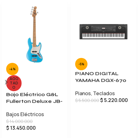
-5%
-4%
PIANO DIGITAL
AGO
YAMAHA DGX-670
TAD
O
Pianos
,
Teclados
Bajo Eléctrico G&L
$
5.220.000
$
5.500.000
Fullerton Deluxe JB-
5
AÑADIR AL CARRITO
Bajos Eléctricos
$
14.000.000
$
13.450.000
LEER MÁS