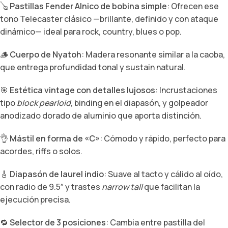
🪕
Pastillas Fender Alnico de bobina simple
: Ofrecen ese
tono Telecaster clásico —brillante, definido y con ataque
dinámico— ideal para rock, country, blues o pop.
🪵
Cuerpo de Nyatoh
: Madera resonante similar a la caoba,
que entrega profundidad tonal y sustain natural.
🎯
Estética vintage con detalles lujosos
: Incrustaciones
tipo
block pearloid
, binding en el diapasón, y golpeador
anodizado dorado de aluminio que aporta distinción.
👌
Mástil en forma de «C»
: Cómodo y rápido, perfecto para
acordes, riffs o solos.
🎸
Diapasón de laurel indio
: Suave al tacto y cálido al oído,
con radio de 9.5″ y trastes
narrow tall
que facilitan la
ejecución precisa.
🔁
Selector de 3 posiciones
: Cambia entre pastilla del