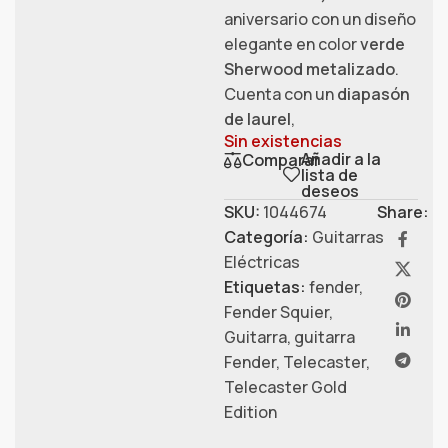
aniversario con un diseño
elegante en color
verde
Sherwood metalizado
.
Cuenta con un
diapasón
de laurel
,
Sin existencias
Añadir a la
Comparar
lista de
deseos
SKU:
1044674
Share:
Categoría:
Guitarras
Eléctricas
Etiquetas:
fender
,
Fender Squier
,
Guitarra
,
guitarra
Fender
,
Telecaster
,
Telecaster Gold
Edition