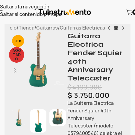
Saltar a la navegación
Saltar al contenido principal
Inicio
/
Tienda
/
Guitarras
/
Guitarras Eléctricas
Guitarra
-11%
Electrica
AGO
Fender Squier
TAD
O
40th
Anniversary
Telecaster
$
4.199.000
$
3.750.000
La Guitarra Electrica
Fender Squier 40th
Anniversary
Telecaster (modelo
0379400546) celebra el