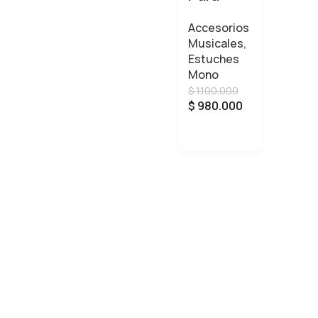
Guitarra
Accesorios
Eléctrica
Musicales
,
Mono
Estuches
M80
Mono
Sleeve –
$
1.100.000
Ash
$
980.000
AÑADIR AL CARRITO