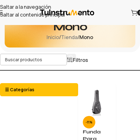
Saltar a la navegación
Saltar al contenido principal
Mono
Inicio
/
Tienda
/
Mono
Filtros
☰ Categorías
-11%
Funda
Para