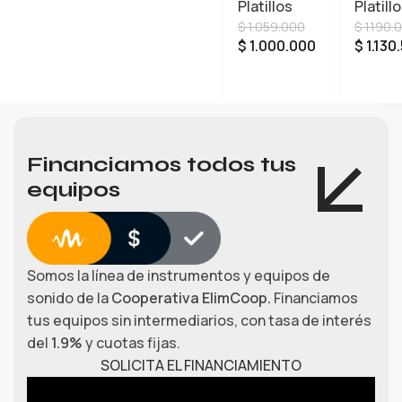
Platillos
Platill
CC14
$
1.059.000
$
1.190.
Dual H
$
1.000.000
$
1.130
Hat:
LEER MÁS
LEER 
Financiamos todos tus
equipos
Somos la línea de instrumentos y equipos de
sonido de la
Cooperativa ElimCoop.
Financiamos
tus equipos sin intermediarios, con tasa de interés
del
1.9%
y cuotas fijas.
SOLICITA EL FINANCIAMIENTO