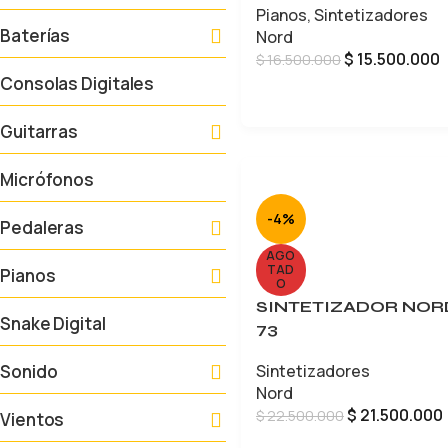
Pianos
,
Sintetizadores
Baterías
Nord
$
15.500.000
$
16.500.000
Consolas Digitales
LEER MÁS
Guitarras
Micrófonos
-4%
Pedaleras
AGO
TAD
Pianos
O
SINTETIZADOR NOR
Snake Digital
73
Sonido
Sintetizadores
Nord
$
21.500.000
$
22.500.000
Vientos
LEER MÁS