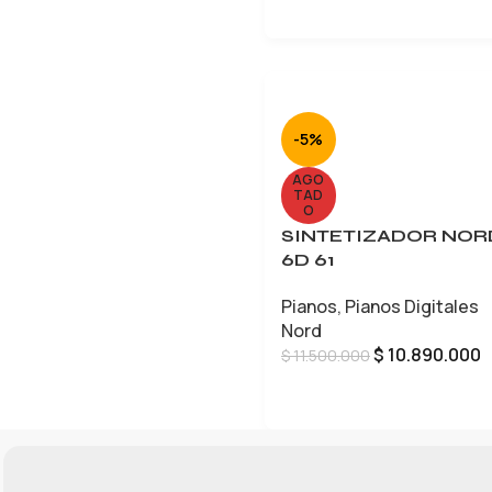
-5%
AGO
TAD
O
SINTETIZADOR NOR
6D 61
Pianos
,
Pianos Digitales
Nord
$
10.890.000
$
11.500.000
LEER MÁS