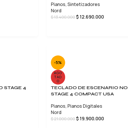
Pianos
,
Sintetizadores
Nord
$
12.690.000
$
13.400.000
LEER MÁS
-5%
AGO
TAD
O
D STAGE 4
TECLADO DE ESCENARIO N
STAGE 4 COMPACT USA
Pianos
,
Pianos Digitales
Nord
$
19.900.000
$
21.000.000
LEER MÁS