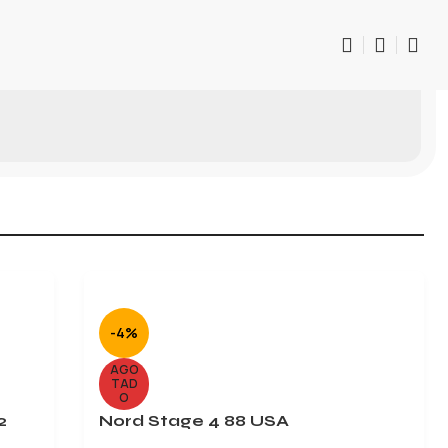
-4%
AGO
TAD
O
2
Nord Stage 4 88 USA