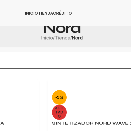
INICIO
TIENDA
CRÉDITO
Nord
Inicio
/
Tienda
/
Nord
-5%
AGO
TAD
O
SA
SINTETIZADOR NORD WAVE 