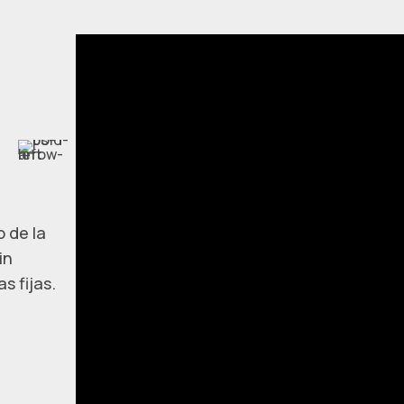
 de la
in
s fijas.